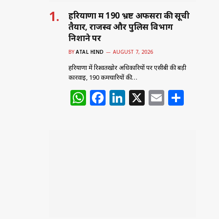
हरियाणा में 190 भ्रष्ट अफसरों की सूची
तैयार, राजस्व और पुलिस विभाग
निशाने पर
BY
ATAL HIND
AUGUST 7, 2026
हरियाणा में रिश्वतखोर अधिकारियों पर एसीबी की बड़ी
कार्रवाई, 190 कर्मचारियों की…
W
F
Li
X
E
S
h
a
n
m
h
at
c
k
ai
ar
s
e
e
l
e
A
b
dI
p
o
n
p
o
k