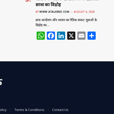
छात्रों का विद्रोह
BY
WWW.ATALHIND.COM
AUGUST 6, 2026
छात्र आंदोलन और शासन का नैतिक संकट: युवाओं के
विद्रोह का…
W
F
Li
X
E
S
h
a
n
m
h
at
c
k
ai
ar
s
e
e
l
e
A
b
dI
p
o
n
क
p
o
k
olicy
Terms & Conditions
Contact Us