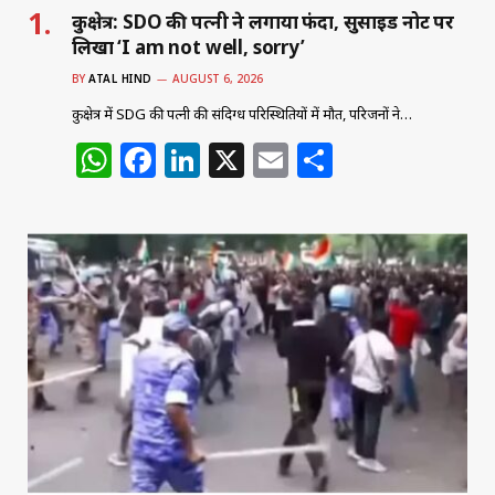
कुरुक्षेत्र: SDO की पत्नी ने लगाया फंदा, सुसाइड नोट पर
लिखा ‘I am not well, sorry’
BY
ATAL HIND
AUGUST 6, 2026
कुरुक्षेत्र में SDG की पत्नी की संदिग्ध परिस्थितियों में मौत, परिजनों ने…
W
F
Li
X
E
S
h
a
n
m
h
at
c
k
ai
ar
s
e
e
l
e
A
b
dI
p
o
n
p
o
k