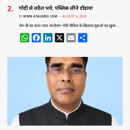
गोदी से लठैत भये, पब्लिक लीने दौड़ाय!
BY
WWW.ATALHIND.COM
AUGUST 6, 2026
जेन जी का जंतर-मंतर आंदोलन: गोदी मीडिया के खिलाफ युवाओं का खुला…
W
F
Li
X
E
S
h
a
n
m
h
at
c
k
ai
ar
s
e
e
l
e
A
b
dI
p
o
n
p
o
k