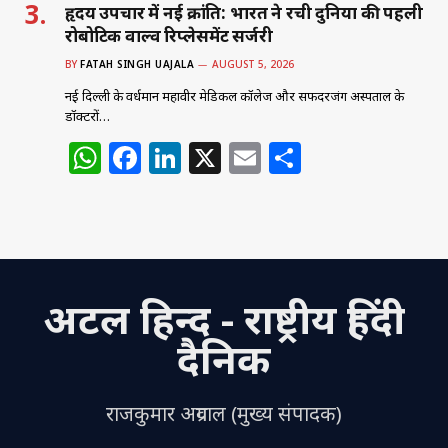
हृदय उपचार में नई क्रांति: भारत ने रची दुनिया की पहली
रोबोटिक वाल्व रिप्लेसमेंट सर्जरी
BY
FATAH SINGH UAJALA
AUGUST 5, 2026
नई दिल्ली के वर्धमान महावीर मेडिकल कॉलेज और सफदरजंग अस्पताल के
डॉक्टरों…
W
F
Li
X
E
S
h
a
n
m
h
at
c
k
ai
ar
s
e
e
l
e
A
b
dI
अटल हिन्द - राष्ट्रीय हिंदी
p
o
n
p
o
दैनिक
k
राजकुमार अग्रवाल (मुख्य संपादक)