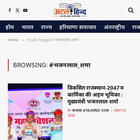
Facebook
X
YouTube
(Twitter)
होम
भारत
राज्य
हरियाणा समाचार
अंतराष्ट्रीय
रा
Home
Posts Tagged "#भजनलाल_शर्मा"
»
BROWSING:
#भजनलाल_शर्मा
विकसित राजस्थान-2047 में
कार्मिकों की अहम भूमिका :
मुख्यमंत्री भजनलाल शर्मा
BY
WWW.ATALHIND.COM
MAY 30,
2026