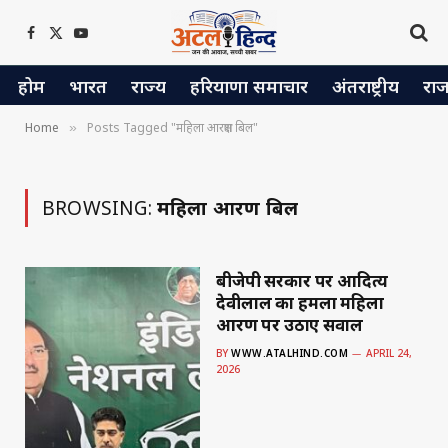
Facebook
X
YouTube
(Twitter)
होम
भारत
राज्य
हरियाणा समाचार
अंतराष्ट्रीय
रा
Home
Posts Tagged "महिला आरक्षण बिल"
»
BROWSING:
महिला आरक्षण बिल
बीजेपी सरकार पर आदित्य
देवीलाल का हमला महिला
आरक्षण पर उठाए सवाल
BY
WWW.ATALHIND.COM
APRIL 24,
2026