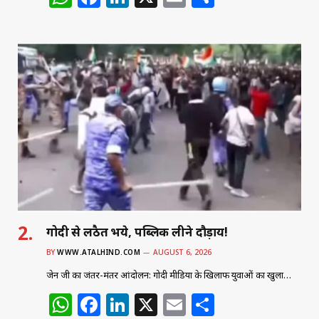
h
a
n
m
h
at
c
k
ai
ar
s
e
e
l
e
A
b
dI
p
o
n
p
o
k
गोदी से लठैत भये, पब्लिक लीने दौड़ाय!
BY
WWW.ATALHIND.COM
AUGUST 6, 2026
जेन जी का जंतर-मंतर आंदोलन: गोदी मीडिया के खिलाफ युवाओं का खुला…
W
F
Li
X
E
S