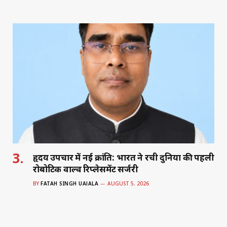
h
a
n
m
h
at
c
k
ai
ar
s
e
e
l
e
A
b
dI
p
o
n
p
o
k
हृदय उपचार में नई क्रांति: भारत ने रची दुनिया की पहली
रोबोटिक वाल्व रिप्लेसमेंट सर्जरी
BY
FATAH SINGH UAJALA
AUGUST 5, 2026
नई दिल्ली के वर्धमान महावीर मेडिकल कॉलेज और सफदरजंग अस्पताल के
डॉक्टरों…