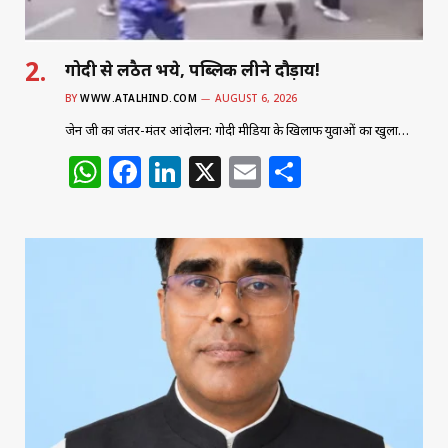
गोदी से लठैत भये, पब्लिक लीने दौड़ाय!
BY
WWW.ATALHIND.COM
AUGUST 6, 2026
जेन जी का जंतर-मंतर आंदोलन: गोदी मीडिया के खिलाफ युवाओं का खुला…
W
F
Li
X
E
S
h
a
n
m
h
at
c
k
ai
ar
s
e
e
l
e
A
b
dI
p
o
n
p
o
k