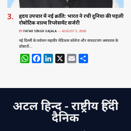
हृदय उपचार में नई क्रांति: भारत ने रची दुनिया की पहली
रोबोटिक वाल्व रिप्लेसमेंट सर्जरी
BY
FATAH SINGH UAJALA
AUGUST 5, 2026
नई दिल्ली के वर्धमान महावीर मेडिकल कॉलेज और सफदरजंग अस्पताल के
डॉक्टरों…
W
F
Li
X
E
S
h
a
n
m
h
at
c
k
ai
ar
s
e
e
l
e
A
b
dI
अटल हिन्द - राष्ट्रीय हिंदी
p
o
n
p
o
दैनिक
k