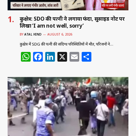
कुरुक्षेत्र: SDO की पत्नी ने लगाया फंदा, सुसाइड नोट पर
लिखा ‘I am not well, sorry’
BY
ATAL HIND
AUGUST 6, 2026
कुरुक्षेत्र में SDG की पत्नी की संदिग्ध परिस्थितियों में मौत, परिजनों ने…
W
F
Li
X
E
S
h
a
n
m
h
at
c
k
ai
ar
s
e
e
l
e
A
b
dI
p
o
n
p
o
k