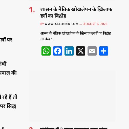
शासन के नैतिक खोखलेपन के ख़िलाफ़
छात्रों का विद्रोह
BY
WWW.ATALHIND.COM
AUGUST 6, 2026
शासन के नैतिक खोखलेपन के ख़िलाफ़ छात्रों का विद्रोह
आलेख :…
लों पर
W
F
Li
X
E
S
h
a
n
m
h
लंबी
at
c
k
ai
ar
स सवाल की
s
e
e
l
e
A
b
dI
p
o
n
हे हैं तो
p
o
पर सिद्ध
k