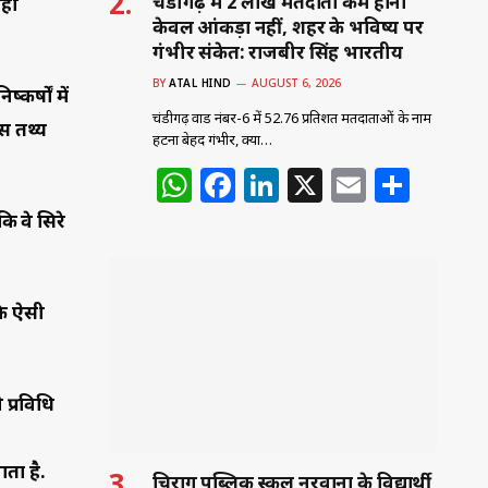
चंडीगढ़ में 2 लाख मतदाता कम होना
सही
केवल आंकड़ा नहीं, शहर के भविष्य पर
गंभीर संकेत: राजबीर सिंह भारतीय
BY
ATAL HIND
AUGUST 6, 2026
कर्षों में
चंडीगढ़ वार्ड नंबर-6 में 52.76 प्रतिशत मतदाताओं के नाम
इस तथ्य
हटना बेहद गंभीर, क्या…
W
F
Li
X
E
S
h
a
n
m
h
ि वे सिरे
at
c
k
ai
ar
s
e
e
l
e
कि ऐसी
A
b
dI
p
o
n
p
o
 प्रविधि
k
ता है.
चिराग पब्लिक स्कूल नरवाना के विद्यार्थी