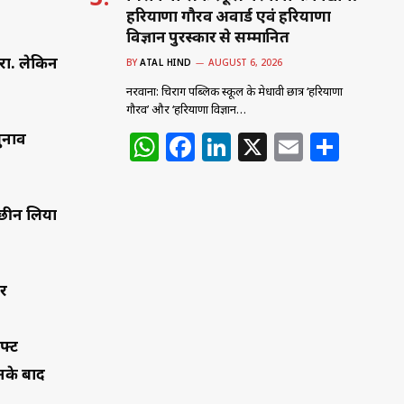
हरियाणा गौरव अवार्ड एवं हरियाणा
विज्ञान पुरस्कार से सम्मानित
रा. लेकिन
BY
ATAL HIND
AUGUST 6, 2026
नरवाना: चिराग पब्लिक स्कूल के मेधावी छात्र ‘हरियाणा
गौरव’ और ‘हरियाणा विज्ञान…
W
F
Li
X
E
S
ुनाव
h
a
n
m
h
at
c
k
ai
ar
 छीन लिया
s
e
e
l
e
A
b
dI
p
o
n
ार
p
o
k
िफ्ट
नके बाद