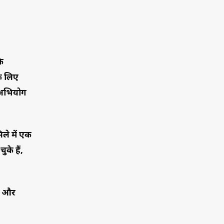
ि
के लिए
े अभियोग
ले में एक
के हैं,
या और