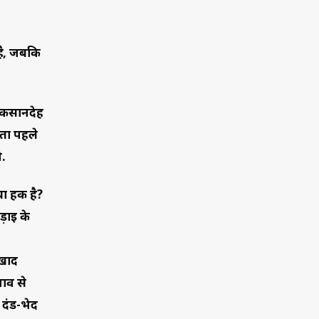
है, जबकि
नुकसानदेह
नता पहले
ी.
या हक है?
ड़ाई के
 खाद
नाव से
 दंड-भेद