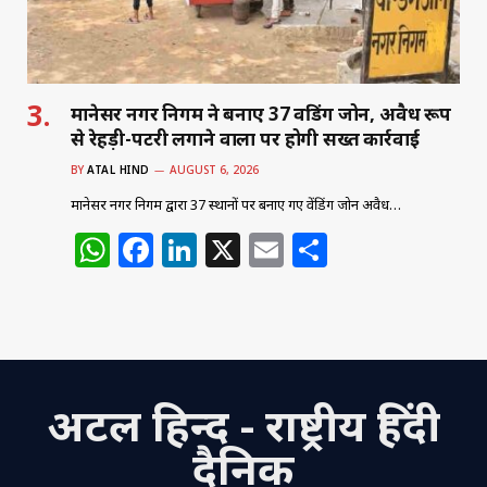
मानेसर नगर निगम ने बनाए 37 वेंडिंग जोन, अवैध रूप
से रेहड़ी-पटरी लगाने वालों पर होगी सख्त कार्रवाई
BY
ATAL HIND
AUGUST 6, 2026
मानेसर नगर निगम द्वारा 37 स्थानों पर बनाए गए वेंडिंग जोन अवैध…
W
F
Li
X
E
S
h
a
n
m
h
at
c
k
ai
ar
s
e
e
l
e
A
b
dI
अटल हिन्द - राष्ट्रीय हिंदी
p
o
n
p
o
दैनिक