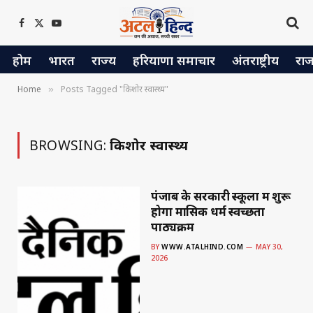
Facebook
X
YouTube
(Twitter)
होम
भारत
राज्य
हरियाणा समाचार
अंतराष्ट्रीय
रा
Home
Posts Tagged "किशोर स्वास्थ्य"
»
BROWSING:
किशोर स्वास्थ्य
पंजाब के सरकारी स्कूलों में शुरू
होगा मासिक धर्म स्वच्छता
पाठ्यक्रम
BY
WWW.ATALHIND.COM
MAY 30,
2026