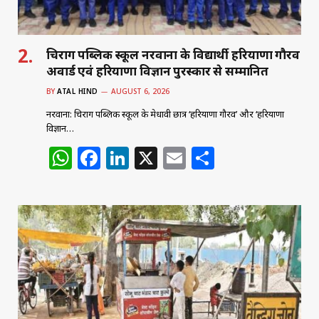
चिराग पब्लिक स्कूल नरवाना के विद्यार्थी हरियाणा गौरव
अवार्ड एवं हरियाणा विज्ञान पुरस्कार से सम्मानित
BY
ATAL HIND
AUGUST 6, 2026
नरवाना: चिराग पब्लिक स्कूल के मेधावी छात्र ‘हरियाणा गौरव’ और ‘हरियाणा
विज्ञान…
W
F
Li
X
E
S
h
a
n
m
h
at
c
k
ai
ar
s
e
e
l
e
A
b
dI
p
o
n
p
o
k