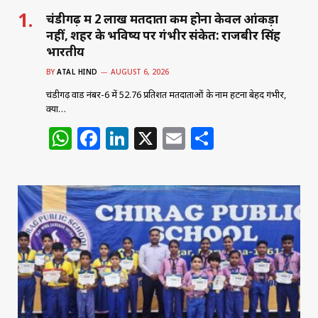
चंडीगढ़ में 2 लाख मतदाता कम होना केवल आंकड़ा
नहीं, शहर के भविष्य पर गंभीर संकेत: राजबीर सिंह
भारतीय
BY
ATAL HIND
AUGUST 6, 2026
चंडीगढ़ वार्ड नंबर-6 में 52.76 प्रतिशत मतदाताओं के नाम हटना बेहद गंभीर,
क्या…
W
F
Li
X
E
S
h
a
n
m
h
at
c
k
ai
ar
s
e
e
l
e
A
b
dI
p
o
n
p
o
k