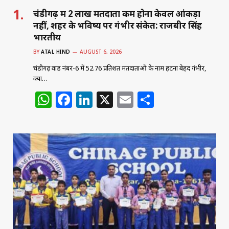
चंडीगढ़ में 2 लाख मतदाता कम होना केवल आंकड़ा
नहीं, शहर के भविष्य पर गंभीर संकेत: राजबीर सिंह
भारतीय
BY
ATAL HIND
AUGUST 6, 2026
चंडीगढ़ वार्ड नंबर-6 में 52.76 प्रतिशत मतदाताओं के नाम हटना बेहद गंभीर,
क्या…
W
F
Li
X
E
S
h
a
n
m
h
at
c
k
ai
ar
s
e
e
l
e
A
b
dI
p
o
n
p
o
k