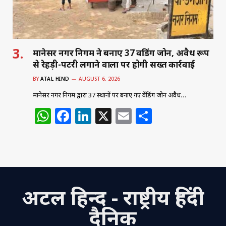
मानेसर नगर निगम ने बनाए 37 वेंडिंग जोन, अवैध रूप
से रेहड़ी-पटरी लगाने वालों पर होगी सख्त कार्रवाई
BY
ATAL HIND
AUGUST 6, 2026
मानेसर नगर निगम द्वारा 37 स्थानों पर बनाए गए वेंडिंग जोन अवैध…
W
F
Li
X
E
S
h
a
n
m
h
at
c
k
ai
ar
s
e
e
l
e
A
b
dI
अटल हिन्द - राष्ट्रीय हिंदी
p
o
n
p
o
दैनिक