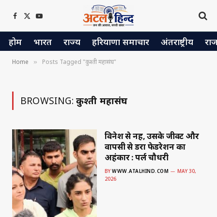
Facebook
X
YouTube
(Twitter)
होम
भारत
राज्य
हरियाणा समाचार
अंतराष्ट्रीय
रा
Home
Posts Tagged "कुश्ती महासंघ"
»
BROWSING:
कुश्ती महासंघ
विनेश से नहीं, उसके जीवट और
वापसी से डरा फेडरेशन का
अहंकार : पर्ल चौधरी
BY
WWW.ATALHIND.COM
MAY 30,
2026