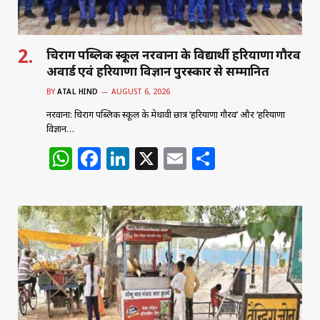
चिराग पब्लिक स्कूल नरवाना के विद्यार्थी हरियाणा गौरव
अवार्ड एवं हरियाणा विज्ञान पुरस्कार से सम्मानित
BY
ATAL HIND
AUGUST 6, 2026
नरवाना: चिराग पब्लिक स्कूल के मेधावी छात्र ‘हरियाणा गौरव’ और ‘हरियाणा
विज्ञान…
W
F
Li
X
E
S
h
a
n
m
h
at
c
k
ai
ar
s
e
e
l
e
A
b
dI
p
o
n
p
o
k