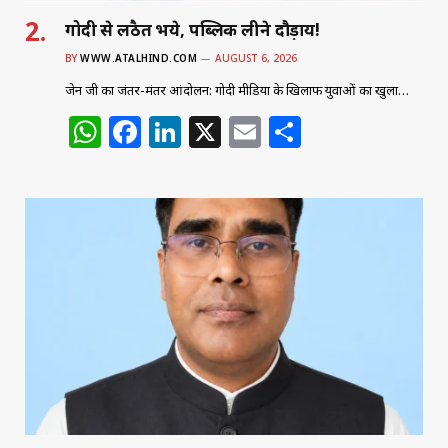
गोदी से लठैत भये, पब्लिक लीने दौड़ाय!
BY
WWW.ATALHIND.COM
AUGUST 6, 2026
जेन जी का जंतर-मंतर आंदोलन: गोदी मीडिया के खिलाफ युवाओं का खुला…
W
F
Li
X
E
S
h
a
n
m
h
at
c
k
ai
ar
s
e
e
l
e
A
b
dI
p
o
n
p
o
k