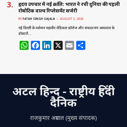
हृदय उपचार में नई क्रांति: भारत ने रची दुनिया की पहली
रोबोटिक वाल्व रिप्लेसमेंट सर्जरी
BY
FATAH SINGH UAJALA
AUGUST 5, 2026
नई दिल्ली के वर्धमान महावीर मेडिकल कॉलेज और सफदरजंग अस्पताल के
डॉक्टरों…
W
F
Li
X
E
S
h
a
n
m
h
at
c
k
ai
ar
s
e
e
l
e
A
b
dI
अटल हिन्द - राष्ट्रीय हिंदी
p
o
n
p
o
दैनिक
k
राजकुमार अग्रवाल (मुख्य संपादक)