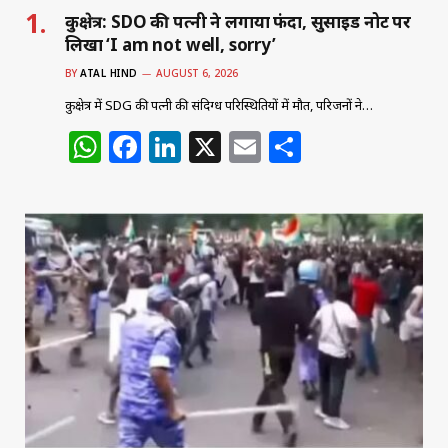
कुरुक्षेत्र: SDO की पत्नी ने लगाया फंदा, सुसाइड नोट पर
लिखा ‘I am not well, sorry’
BY
ATAL HIND
AUGUST 6, 2026
कुरुक्षेत्र में SDG की पत्नी की संदिग्ध परिस्थितियों में मौत, परिजनों ने…
W
F
Li
X
E
S
h
a
n
m
h
at
c
k
ai
ar
s
e
e
l
e
A
b
dI
p
o
n
p
o
k