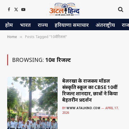
Facebook
X
YouTube
(Twitter)
होम
भारत
राज्य
हरियाणा समाचार
अंतराष्ट्रीय
रा
Home
Posts Tagged "10वीं रिजल्ट"
»
BROWSING:
10वीं रिजल्ट
बेलरखा के राजकीय मॉडल
संस्कृति स्कूल का CBSE 10वीं
रिजल्ट शानदार, छात्रों ने किया
बेहतरीन प्रदर्शन
BY
WWW.ATALHIND.COM
APRIL 17,
2026