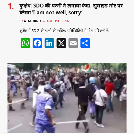
कुरुक्षेत्र: SDO की पत्नी ने लगाया फंदा, सुसाइड नोट पर
लिखा ‘I am not well, sorry’
BY
ATAL HIND
AUGUST 6, 2026
कुरुक्षेत्र में SDG की पत्नी की संदिग्ध परिस्थितियों में मौत, परिजनों ने…
W
F
Li
X
E
S
h
a
n
m
h
at
c
k
ai
ar
s
e
e
l
e
A
b
dI
p
o
n
p
o
k