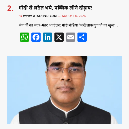
गोदी से लठैत भये, पब्लिक लीने दौड़ाय!
BY
WWW.ATALHIND.COM
AUGUST 6, 2026
जेन जी का जंतर-मंतर आंदोलन: गोदी मीडिया के खिलाफ युवाओं का खुला…
W
F
Li
X
E
S
h
a
n
m
h
at
c
k
ai
ar
s
e
e
l
e
A
b
dI
p
o
n
p
o
k