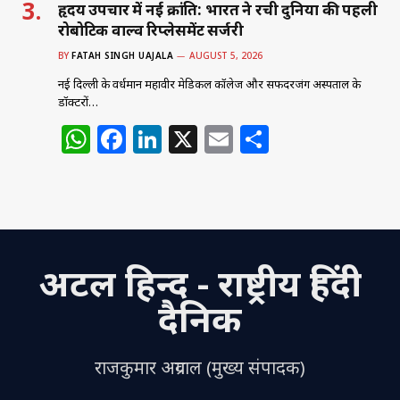
हृदय उपचार में नई क्रांति: भारत ने रची दुनिया की पहली
रोबोटिक वाल्व रिप्लेसमेंट सर्जरी
BY
FATAH SINGH UAJALA
AUGUST 5, 2026
नई दिल्ली के वर्धमान महावीर मेडिकल कॉलेज और सफदरजंग अस्पताल के
डॉक्टरों…
W
F
Li
X
E
S
h
a
n
m
h
at
c
k
ai
ar
s
e
e
l
e
A
b
dI
अटल हिन्द - राष्ट्रीय हिंदी
p
o
n
p
o
दैनिक
k
राजकुमार अग्रवाल (मुख्य संपादक)