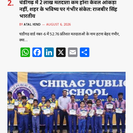
चंडीगढ़ में 2 लाख मतदाता कम होना केवल आंकड़ा
नहीं, शहर के भविष्य पर गंभीर संकेत: राजबीर सिंह
भारतीय
BY
ATAL HIND
AUGUST 6, 2026
चंडीगढ़ वार्ड नंबर-6 में 52.76 प्रतिशत मतदाताओं के नाम हटना बेहद गंभीर,
क्या…
W
F
Li
X
E
S
h
a
n
m
h
at
c
k
ai
ar
s
e
e
l
e
A
b
dI
p
o
n
p
o
k