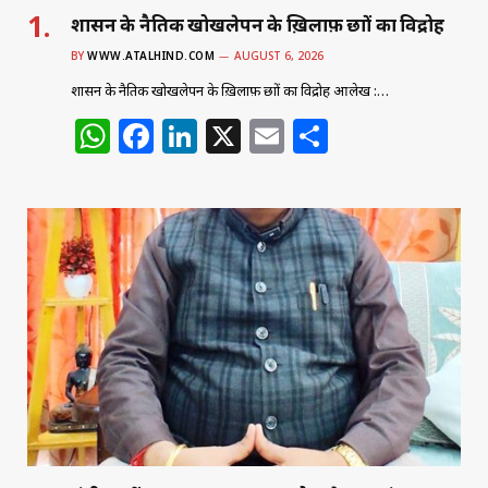
शासन के नैतिक खोखलेपन के ख़िलाफ़ छात्रों का विद्रोह
BY
WWW.ATALHIND.COM
AUGUST 6, 2026
शासन के नैतिक खोखलेपन के ख़िलाफ़ छात्रों का विद्रोह आलेख :…
W
F
Li
X
E
S
h
a
n
m
h
at
c
k
ai
ar
s
e
e
l
e
A
b
dI
p
o
n
p
o
k