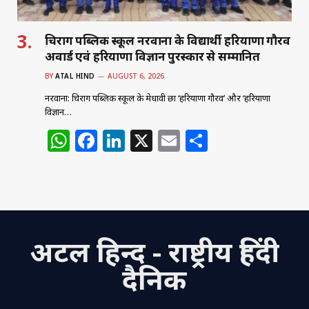
चिराग पब्लिक स्कूल नरवाना के विद्यार्थी हरियाणा गौरव
अवार्ड एवं हरियाणा विज्ञान पुरस्कार से सम्मानित
BY
ATAL HIND
AUGUST 6, 2026
नरवाना: चिराग पब्लिक स्कूल के मेधावी छात्र ‘हरियाणा गौरव’ और ‘हरियाणा
विज्ञान…
W
F
Li
X
E
S
h
a
n
m
h
at
c
k
ai
ar
s
e
e
l
e
A
b
dI
अटल हिन्द - राष्ट्रीय हिंदी
p
o
n
p
o
दैनिक
k