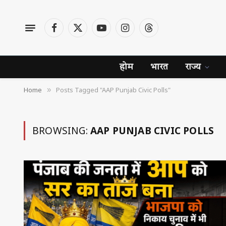
Facebook
X
YouTube
Instagram
Threads
(Twitter)
होम
भारत
राज्य
Home
Posts Tagged "AAP Punjab Civic Polls"
»
BROWSING:
AAP PUNJAB CIVIC POLLS