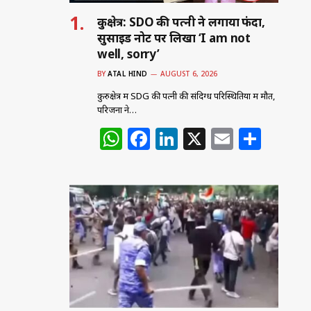
कुरुक्षेत्र: SDO की पत्नी ने लगाया फंदा,
सुसाइड नोट पर लिखा ‘I am not
well, sorry’
BY
ATAL HIND
AUGUST 6, 2026
कुरुक्षेत्र में SDG की पत्नी की संदिग्ध परिस्थितियों में मौत,
परिजनों ने…
W
F
Li
X
E
S
h
a
n
m
h
at
c
k
ai
ar
s
e
e
l
e
A
b
dI
p
o
n
p
o
k