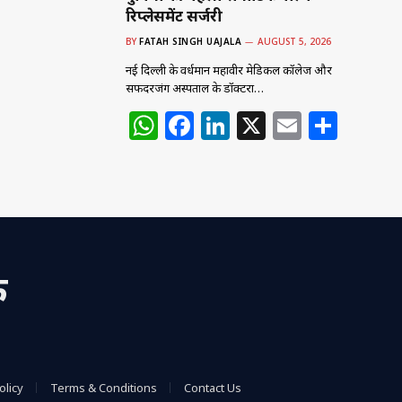
रिप्लेसमेंट सर्जरी
BY
FATAH SINGH UAJALA
AUGUST 5, 2026
नई दिल्ली के वर्धमान महावीर मेडिकल कॉलेज और
सफदरजंग अस्पताल के डॉक्टरों…
W
F
Li
X
E
S
h
a
n
m
h
at
c
k
ai
ar
s
e
e
l
e
A
b
dI
p
o
n
क
p
o
k
olicy
Terms & Conditions
Contact Us