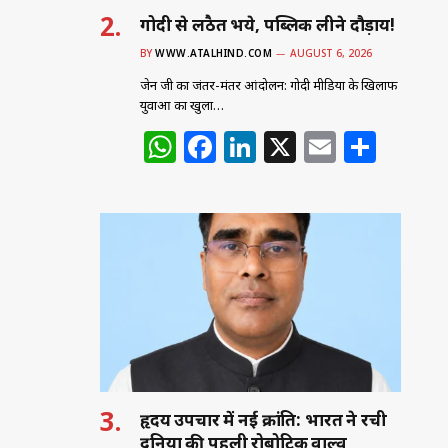
गोदी से लठैत भये, पब्लिक लीने दौड़ाय!
BY
WWW.ATALHIND.COM
AUGUST 6, 2026
जेन जी का जंतर-मंतर आंदोलन: गोदी मीडिया के खिलाफ
युवाओं का खुला…
W
F
Li
X
E
S
h
a
n
m
h
at
c
k
ai
ar
s
e
e
l
e
A
b
dI
p
o
n
p
o
k
हृदय उपचार में नई क्रांति: भारत ने रची
दुनिया की पहली रोबोटिक वाल्व