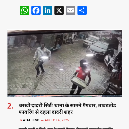
W
F
Li
X
E
S
h
a
n
m
h
at
c
k
ai
ar
s
e
e
l
e
A
b
dI
p
o
n
p
o
k
चरखी दादरी सिटी थाना के सामने गैंगवार, ताबड़तोड़
फायरिंग से दहला दादरी शहर
BY
ATAL HIND
AUGUST 6, 2026