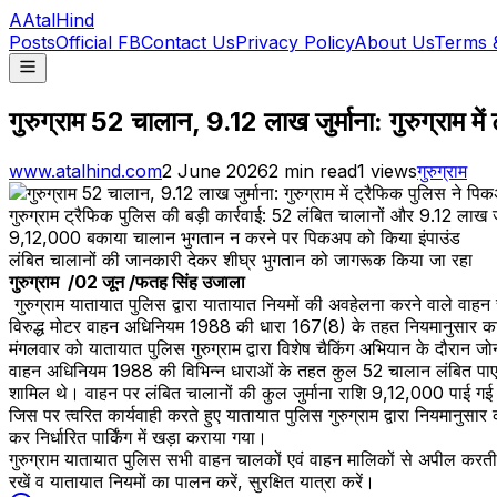
A
AtalHind
Posts
Official FB
Contact Us
Privacy Policy
About Us
Terms 
गुरुग्राम 52 चालान, 9.12 लाख जुर्माना: गुरुग्राम म
www.atalhind.com
2 June 2026
2
min read
1
views
गुरुग्राम
गुरुग्राम ट्रैफिक पुलिस की बड़ी कार्रवाई: 52 लंबित चालानों और 9.12 लाख ज
9,12,000 बकाया चालान भुगतान न करने पर पिकअप को किया इंपाउंड
लंबित चालानों की जानकारी देकर शीघ्र भुगतान को जागरूक किया जा रहा
गुरुग्राम /02 जून /फतह सिंह उजाला
गुरुग्राम यातायात पुलिस द्वारा यातायात नियमों की अवहेलना करने वाले वाह
विरुद्ध मोटर वाहन अधिनियम 1988 की धारा 167(8) के तहत नियमानुसार कार्
मंगलवार को यातायात पुलिस गुरुग्राम द्वारा विशेष चैकिंग अभियान के दौर
वाहन अधिनियम 1988 की विभिन्न धाराओं के तहत कुल 52 चालान लंबित पाए 
शामिल थे। वाहन पर लंबित चालानों की कुल जुर्माना राशि 9,12,000 पाई ग
जिस पर त्वरित कार्यवाही करते हुए यातायात पुलिस गुरुग्राम द्वारा नियमानु
कर निर्धारित पार्किंग में खड़ा कराया गया।
गुरुग्राम यातायात पुलिस सभी वाहन चालकों एवं वाहन मालिकों से अपील करती है
रखें व यातायात नियमों का पालन करें, सुरक्षित यात्रा करें।