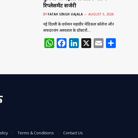
रिप्लेसमेंट सर्जरी
BY
FATAH SINGH UAJALA
AUGUST 5, 2026
नई दिल्ली के वर्धमान महावीर मेडिकल कॉलेज और
सफदरजंग अस्पताल के डॉक्टरों…
W
F
Li
X
E
S
h
a
n
m
h
at
c
k
ai
ar
s
e
e
l
e
A
b
dI
p
o
n
क
p
o
k
olicy
Terms & Conditions
Contact Us