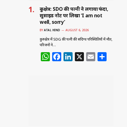
कुरुक्षेत्र: SDO की पत्नी ने लगाया फंदा,
सुसाइड नोट पर लिखा ‘I am not
well, sorry’
BY
ATAL HIND
AUGUST 6, 2026
कुरुक्षेत्र में SDG की पत्नी की संदिग्ध परिस्थितियों में मौत,
परिजनों ने…
W
F
Li
X
E
S
h
a
n
m
h
at
c
k
ai
ar
s
e
e
l
e
A
b
dI
p
o
n
p
o
k