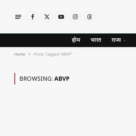
Facebook
X
YouTube
Instagram
Threads
(Twitter)
होम
भारत
राज्य
Home
Posts Tagged "ABVP"
»
BROWSING:
ABVP