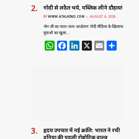
गोदी से लठैत भये, पब्लिक लीने दौड़ाय!
BY
WWW.ATALHIND.COM
AUGUST 6, 2026
जेन जी का जंतर-मंतर आंदोलन: गोदी मीडिया के खिलाफ
युवाओं का खुला…
W
F
Li
X
E
S
h
a
n
m
h
at
c
k
ai
ar
s
e
e
l
e
A
b
dI
p
o
n
p
o
k
हृदय उपचार में नई क्रांति: भारत ने रची
दुनिया की पहली रोबोटिक वाल्व