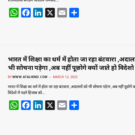
राजनीतिक संगठन भारतीय जनसंघ…
W
F
Li
X
E
S
h
a
n
m
h
at
c
k
ai
ar
s
e
e
l
e
A
b
dI
p
o
n
भारत में शिक्षा का धर्म में होता जा रहा बंटवारा ,अदाल
भी सोचना पड़ेगा ,अब नहीं पूछोगे क्यों जाते हो विदेशो 
p
o
k
BY
WWW.ATALHIND.COM
MARCH 12, 2022
भारत में शिक्षा का धर्म में होता जा रहा बंटवारा ,अदालतों को भी सोचना पड़ेगा ,अब नहीं पूछोगे क्
विदेशो में पढ़ने हिजाब को…
W
F
Li
X
E
S
h
a
n
m
h
at
c
k
ai
ar
s
e
e
l
e