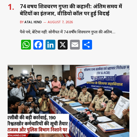
74 वर्षीय शिवचरण गुप्ता की कहानी: अंतिम समय में
बेटियों का इंतजार, वीडियो कॉल पर हुई विदाई
BY
ATAL HIND
AUGUST 7, 2026
पैसे पहुंचे, बेटियां नहीं: सोनीपत में 74 वर्षीय शिवचरण गुप्ता की अंतिम…
W
F
Li
X
E
S
h
a
n
m
h
at
c
k
ai
ar
s
e
e
l
e
A
b
dI
p
o
n
p
o
k