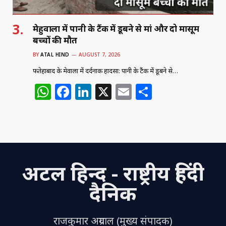
मेहुवाला में पानी के टैंक में डूबने से मां और दो मासूम
बच्चों की मौत
BY
ATAL HIND
AUGUST 7, 2026
फतेहाबाद के मेहुवाला में दर्दनाक हादसा: पानी के टैंक में डूबने से…
W
F
Li
X
E
S
h
a
n
m
h
at
c
k
ai
ar
s
e
e
l
e
A
b
dI
अटल हिन्द - राष्ट्रीय हिंदी
p
o
n
p
o
दैनिक
k
राजकुमार अग्रवाल (मुख्य संपादक)