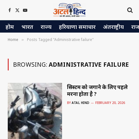
Facebook
X
YouTube
(Twitter)
होम
भारत
राज्य
हरियाणा समाचार
अंतराष्ट्रीय
रा
Home
Posts Tagged "Administrative failure"
»
BROWSING:
ADMINISTRATIVE FAILURE
सिस्टम को जगाने के लिए पहले
मरना होता है ?
BY
ATAL HIND
FEBRUARY 20, 2026