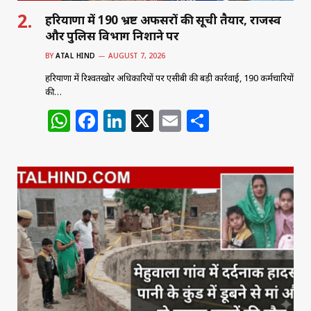
हरियाणा में 190 भ्रष्ट अफसरों की सूची तैयार, राजस्व
और पुलिस विभाग निशाने पर
BY
ATAL HIND
AUGUST 7, 2026
हरियाणा में रिश्वतखोर अधिकारियों पर एसीबी की बड़ी कार्रवाई, 190 कर्मचारियों
की…
W
F
Li
X
E
S
h
a
n
m
h
at
c
k
ai
ar
s
e
e
l
e
A
b
dI
p
o
n
p
o
k