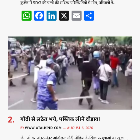
कुरुक्षेत्र में SDG की पत्नी की संदिग्ध परिस्थितियों में मौत, परिजनों ने…
W
F
Li
X
E
S
h
a
n
m
h
at
c
k
ai
ar
s
e
e
l
e
A
b
dI
p
o
n
p
o
k
गोदी से लठैत भये, पब्लिक लीने दौड़ाय!
BY
WWW.ATALHIND.COM
AUGUST 6, 2026
जेन जी का जंतर-मंतर आंदोलन: गोदी मीडिया के खिलाफ युवाओं का खुला…