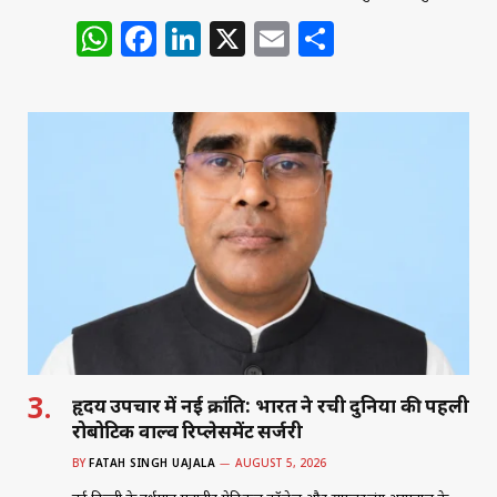
W
F
Li
X
E
S
h
a
n
m
h
at
c
k
ai
ar
s
e
e
l
e
A
b
dI
p
o
n
p
o
k
हृदय उपचार में नई क्रांति: भारत ने रची दुनिया की पहली
रोबोटिक वाल्व रिप्लेसमेंट सर्जरी
BY
FATAH SINGH UAJALA
AUGUST 5, 2026