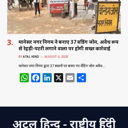
p
o
k
मानेसर नगर निगम ने बनाए 37 वेंडिंग जोन, अवैध रूप
से रेहड़ी-पटरी लगाने वालों पर होगी सख्त कार्रवाई
BY
ATAL HIND
AUGUST 6, 2026
मानेसर नगर निगम द्वारा 37 स्थानों पर बनाए गए वेंडिंग जोन अवैध…
W
F
Li
X
E
S
h
a
n
m
h
at
c
k
ai
ar
s
e
e
l
e
A
b
dI
अटल हिन्द - राष्ट्रीय हिंदी
p
o
n