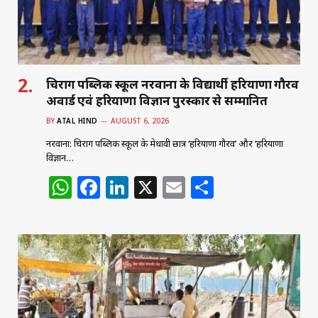
k
चिराग पब्लिक स्कूल नरवाना के विद्यार्थी हरियाणा गौरव
अवार्ड एवं हरियाणा विज्ञान पुरस्कार से सम्मानित
BY
ATAL HIND
AUGUST 6, 2026
नरवाना: चिराग पब्लिक स्कूल के मेधावी छात्र ‘हरियाणा गौरव’ और ‘हरियाणा
विज्ञान…
W
F
Li
X
E
S
h
a
n
m
h
at
c
k
ai
ar
s
e
e
l
e
A
b
dI
p
o
n