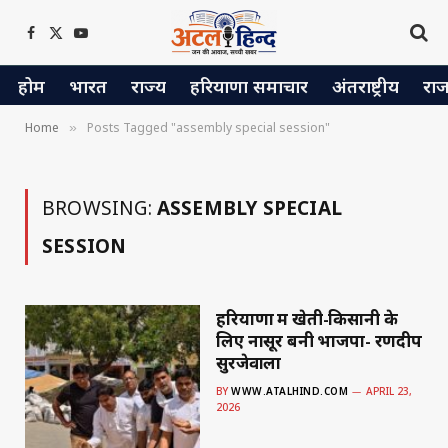
Facebook
X
YouTube
(Twitter)
होम
भारत
राज्य
हरियाणा समाचार
अंतराष्ट्रीय
रा
Home
Posts Tagged "assembly special session"
»
BROWSING:
ASSEMBLY SPECIAL
SESSION
हरियाणा में खेती-किसानी के
लिए नासूर बनी भाजपा- रणदीप
सुरजेवाला
BY
WWW.ATALHIND.COM
APRIL 23,
2026