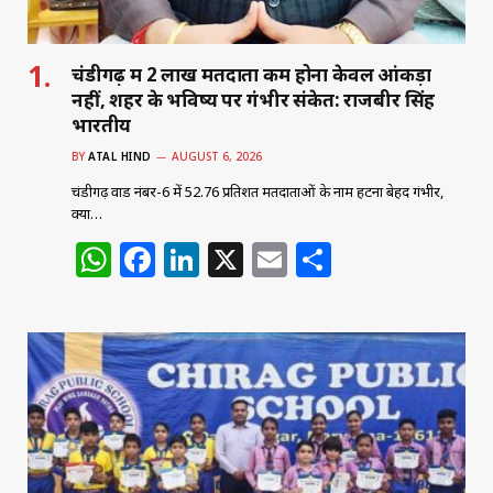
चंडीगढ़ में 2 लाख मतदाता कम होना केवल आंकड़ा
नहीं, शहर के भविष्य पर गंभीर संकेत: राजबीर सिंह
भारतीय
BY
ATAL HIND
AUGUST 6, 2026
चंडीगढ़ वार्ड नंबर-6 में 52.76 प्रतिशत मतदाताओं के नाम हटना बेहद गंभीर,
क्या…
W
F
Li
X
E
S
h
a
n
m
h
at
c
k
ai
ar
s
e
e
l
e
A
b
dI
p
o
n
p
o