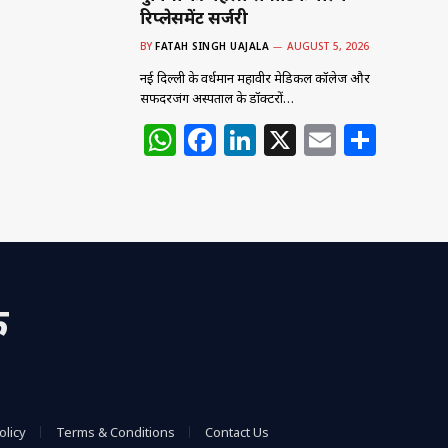
रिप्लेसमेंट सर्जरी
BY
FATAH SINGH UAJALA
AUGUST 5, 2026
नई दिल्ली के वर्धमान महावीर मेडिकल कॉलेज और
सफदरजंग अस्पताल के डॉक्टरों…
W
F
Li
X
E
S
h
a
n
m
h
at
c
k
ai
ar
s
e
e
l
e
A
b
dI
p
o
n
क
p
o
k
olicy
Terms & Conditions
Contact Us