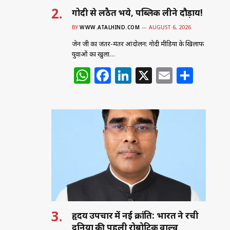
गोदी से लठैत भये, पब्लिक लीने दौड़ाय!
BY
WWW.ATALHIND.COM
AUGUST 6, 2026
जेन जी का जंतर-मंतर आंदोलन: गोदी मीडिया के खिलाफ
युवाओं का खुला…
W
F
Li
X
E
S
h
a
n
m
h
at
c
k
ai
ar
s
e
e
l
e
A
b
dI
p
o
n
p
o
k
हृदय उपचार में नई क्रांति: भारत ने रची
दुनिया की पहली रोबोटिक वाल्व