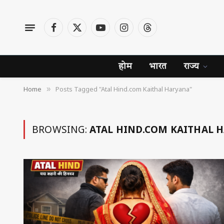
Facebook
X
YouTube
Instagram
Threads
(Twitter)
होम
भारत
राज्य
Home
Posts Tagged "Atal Hind.com Kaithal Haryana"
»
BROWSING:
ATAL HIND.COM KAITHAL 