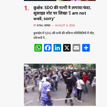
कुरुक्षेत्र: SDO की पत्नी ने लगाया फंदा,
सुसाइड नोट पर लिखा ‘I am not
well, sorry’
BY
ATAL HIND
AUGUST 6, 2026
कुरुक्षेत्र में SDG की पत्नी की संदिग्ध परिस्थितियों में मौत,
परिजनों ने…
W
F
Li
X
E
S
h
a
n
m
h
at
c
k
ai
ar
s
e
e
l
e
A
b
dI
p
o
n
p
o
k