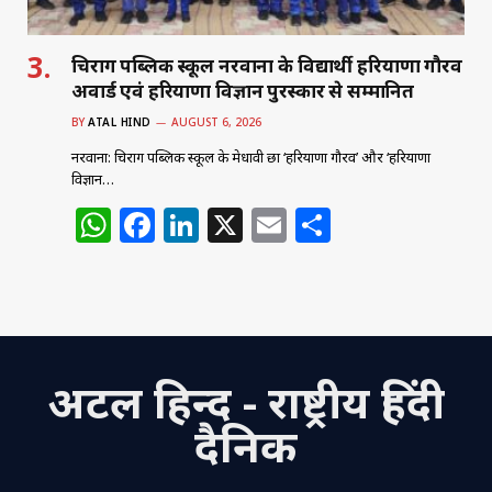
चिराग पब्लिक स्कूल नरवाना के विद्यार्थी हरियाणा गौरव
अवार्ड एवं हरियाणा विज्ञान पुरस्कार से सम्मानित
BY
ATAL HIND
AUGUST 6, 2026
नरवाना: चिराग पब्लिक स्कूल के मेधावी छात्र ‘हरियाणा गौरव’ और ‘हरियाणा
विज्ञान…
W
F
Li
X
E
S
h
a
n
m
h
at
c
k
ai
ar
s
e
e
l
e
A
b
dI
अटल हिन्द - राष्ट्रीय हिंदी
p
o
n
p
o
दैनिक
k