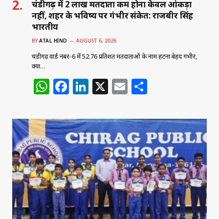
चंडीगढ़ में 2 लाख मतदाता कम होना केवल आंकड़ा
नहीं, शहर के भविष्य पर गंभीर संकेत: राजबीर सिंह
भारतीय
BY
ATAL HIND
AUGUST 6, 2026
चंडीगढ़ वार्ड नंबर-6 में 52.76 प्रतिशत मतदाताओं के नाम हटना बेहद गंभीर,
क्या…
W
F
Li
X
E
S
h
a
n
m
h
at
c
k
ai
ar
s
e
e
l
e
A
b
dI
p
o
n
p
o
k