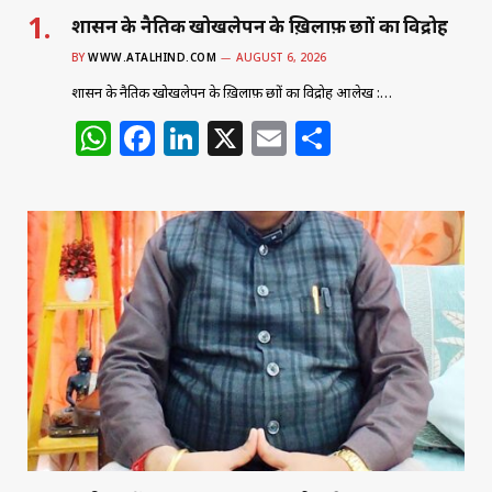
शासन के नैतिक खोखलेपन के ख़िलाफ़ छात्रों का विद्रोह
BY
WWW.ATALHIND.COM
AUGUST 6, 2026
शासन के नैतिक खोखलेपन के ख़िलाफ़ छात्रों का विद्रोह आलेख :…
W
F
Li
X
E
S
h
a
n
m
h
at
c
k
ai
ar
s
e
e
l
e
A
b
dI
p
o
n
p
o
k