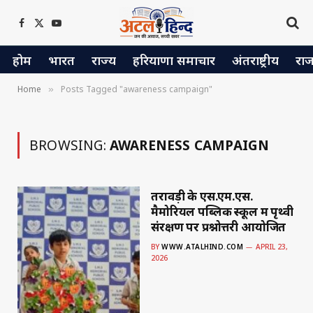
Facebook
X
YouTube
(Twitter)
होम
भारत
राज्य
हरियाणा समाचार
अंतराष्ट्रीय
रा
Home
Posts Tagged "awareness campaign"
»
BROWSING:
AWARENESS CAMPAIGN
तरावड़ी के एस.एम.एस.
मैमोरियल पब्लिक स्कूल में पृथ्वी
संरक्षण पर प्रश्नोत्तरी आयोजित
BY
WWW.ATALHIND.COM
APRIL 23,
2026