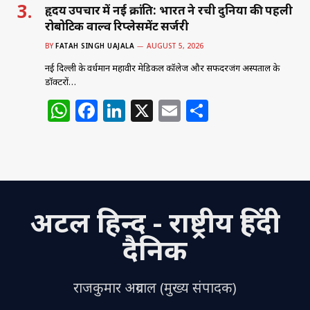
हृदय उपचार में नई क्रांति: भारत ने रची दुनिया की पहली
रोबोटिक वाल्व रिप्लेसमेंट सर्जरी
BY
FATAH SINGH UAJALA
AUGUST 5, 2026
नई दिल्ली के वर्धमान महावीर मेडिकल कॉलेज और सफदरजंग अस्पताल के
डॉक्टरों…
W
F
Li
X
E
S
h
a
n
m
h
at
c
k
ai
ar
s
e
e
l
e
A
b
dI
अटल हिन्द - राष्ट्रीय हिंदी
p
o
n
p
o
दैनिक
k
राजकुमार अग्रवाल (मुख्य संपादक)