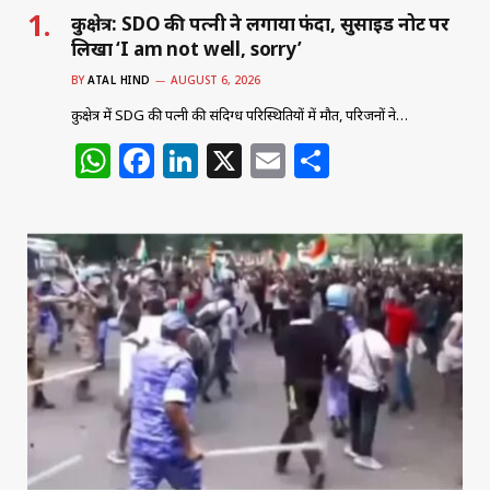
कुरुक्षेत्र: SDO की पत्नी ने लगाया फंदा, सुसाइड नोट पर
लिखा ‘I am not well, sorry’
BY
ATAL HIND
AUGUST 6, 2026
कुरुक्षेत्र में SDG की पत्नी की संदिग्ध परिस्थितियों में मौत, परिजनों ने…
W
F
Li
X
E
S
h
a
n
m
h
at
c
k
ai
ar
s
e
e
l
e
A
b
dI
p
o
n
p
o
k