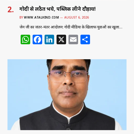
गोदी से लठैत भये, पब्लिक लीने दौड़ाय!
BY
WWW.ATALHIND.COM
AUGUST 6, 2026
जेन जी का जंतर-मंतर आंदोलन: गोदी मीडिया के खिलाफ युवाओं का खुला…
W
F
Li
X
E
S
h
a
n
m
h
at
c
k
ai
ar
s
e
e
l
e
A
b
dI
p
o
n
p
o
k