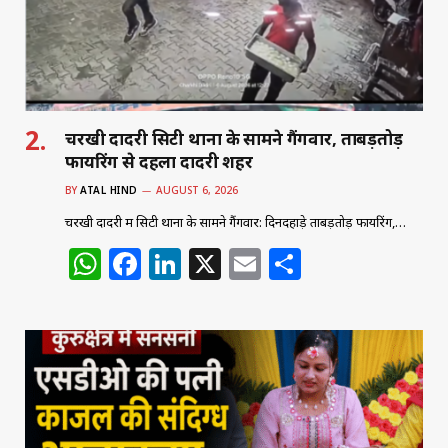
k
चरखी दादरी सिटी थाना के सामने गैंगवार, ताबड़तोड़
फायरिंग से दहला दादरी शहर
BY
ATAL HIND
AUGUST 6, 2026
चरखी दादरी में सिटी थाना के सामने गैंगवार: दिनदहाड़े ताबड़तोड़ फायरिंग,…
W
F
Li
X
E
S
h
a
n
m
h
at
c
k
ai
ar
s
e
e
l
e
A
b
dI
p
o
n