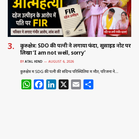
p
o
k
कुरुक्षेत्र: SDO की पत्नी ने लगाया फंदा, सुसाइड नोट पर
लिखा ‘I am not well, sorry’
BY
ATAL HIND
AUGUST 6, 2026
कुरुक्षेत्र में SDG की पत्नी की संदिग्ध परिस्थितियों में मौत, परिजनों ने…
W
F
Li
X
E
S
h
a
n
m
h
at
c
k
ai
ar
s
e
e
l
e
A
b
dI
अटल हिन्द - राष्ट्रीय हिंदी
p
o
n