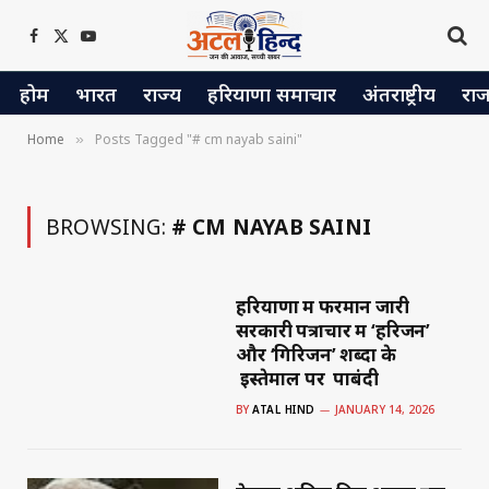
Facebook
X
YouTube
(Twitter)
होम
भारत
राज्य
हरियाणा समाचार
अंतराष्ट्रीय
रा
Home
Posts Tagged "# cm nayab saini"
»
BROWSING:
# CM NAYAB SAINI
हरियाणा में फरमान जारी
सरकारी पत्राचार में ‘हरिजन’
और ‘गिरिजन’ शब्दों के
इस्तेमाल पर पाबंदी
BY
ATAL HIND
JANUARY 14, 2026