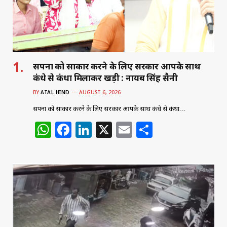
सपनों को साकार करने के लिए सरकार आपके साथ
कंधे से कंधा मिलाकर खड़ी : नायब सिंह सैनी
BY
ATAL HIND
AUGUST 6, 2026
सपनों को साकार करने के लिए सरकार आपके साथ कंधे से कंधा…
W
F
Li
X
E
S
h
a
n
m
h
at
c
k
ai
ar
s
e
e
l
e
A
b
dI
p
o
n
p
o