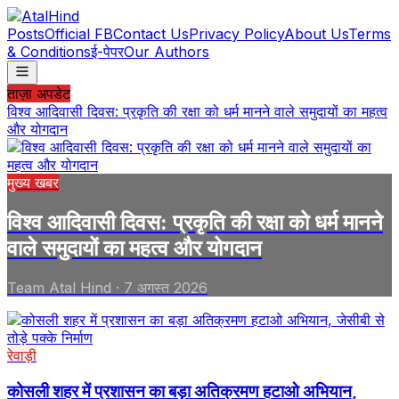
Posts
Official FB
Contact Us
Privacy Policy
About Us
Terms
& Conditions
ई-पेपर
Our Authors
ताज़ा अपडेट
विश्व आदिवासी दिवस: प्रकृति की रक्षा को धर्म मानने वाले समुदायों का महत्व
और योगदान
मुख्य खबर
विश्व आदिवासी दिवस: प्रकृति की रक्षा को धर्म मानने
वाले समुदायों का महत्व और योगदान
Team Atal Hind
·
7 अगस्त 2026
रेवाड़ी
कोसली शहर में प्रशासन का बड़ा अतिक्रमण हटाओ अभियान,