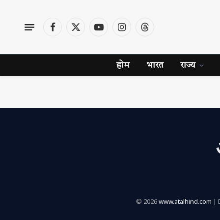
Facebook
X
YouTube
Instagram
Threads
(Twitter)
होम
भारत
राज्य
© 2026
www.atalhind.com
| 