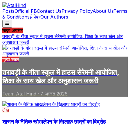
Posts
Official FB
Contact Us
Privacy Policy
About Us
Terms
& Conditions
ई-पेपर
Our Authors
ताज़ा अपडेट
तरावड़ी के गीता स्कूल में हाउस सेरेमनी आयोजित, शिक्षा के साथ खेल और
अनुशासन जरूरी
मुख्य खबर
तरावड़ी के गीता स्कूल में हाउस सेरेमनी आयोजित,
शिक्षा के साथ खेल और अनुशासन जरूरी
Team Atal Hind
·
7 अगस्त 2026
लेख
शासन के नैतिक खोखलेपन के ख़िलाफ़ छात्रों का विद्रोह