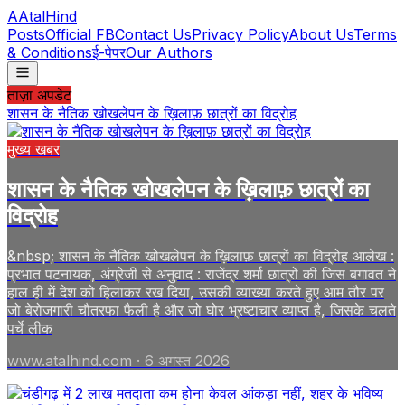
A
AtalHind
Posts
Official FB
Contact Us
Privacy Policy
About Us
Terms
& Conditions
ई-पेपर
Our Authors
ताज़ा अपडेट
शासन के नैतिक खोखलेपन के ख़िलाफ़ छात्रों का विद्रोह
मुख्य खबर
शासन के नैतिक खोखलेपन के ख़िलाफ़ छात्रों का
विद्रोह
&nbsp; शासन के नैतिक खोखलेपन के ख़िलाफ़ छात्रों का विद्रोह आलेख :
प्रभात पटनायक, अंग्रेजी से अनुवाद : राजेंद्र शर्मा छात्रों की जिस बगावत ने
हाल ही में देश को हिलाकर रख दिया, उसकी व्याख्या करते हुए आम तौर पर
जो बेरोजगारी चौतरफा फैली है और जो घोर भ्रष्टाचार व्याप्त है, जिसके चलते
पर्चे लीक
www.atalhind.com
·
6 अगस्त 2026