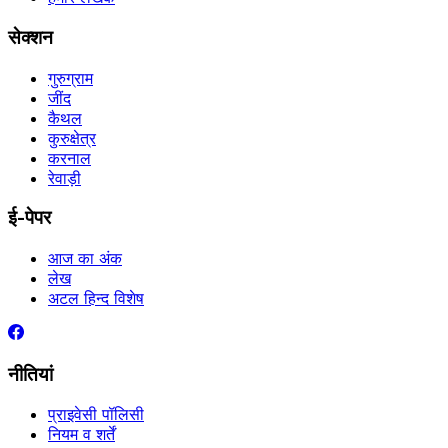
सेक्शन
गुरुग्राम
जींद
कैथल
कुरुक्षेत्र
करनाल
रेवाड़ी
ई-पेपर
आज का अंक
लेख
अटल हिन्द विशेष
नीतियां
प्राइवेसी पॉलिसी
नियम व शर्तें