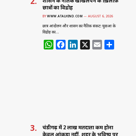
शासन के नैतिक खोखलेपन के ख़िलाफ़
छात्रों का विद्रोह
BY
WWW.ATALHIND.COM
AUGUST 6, 2026
छात्र आंदोलन और शासन का नैतिक संकट: युवाओं के
विद्रोह का…
W
F
Li
X
E
S
h
a
n
m
h
at
c
k
ai
ar
s
e
e
l
e
A
b
dI
p
o
n
p
o
k
चंडीगढ़ में 2 लाख मतदाता कम होना
केवल आंकड़ा नहीं, शहर के भविष्य पर