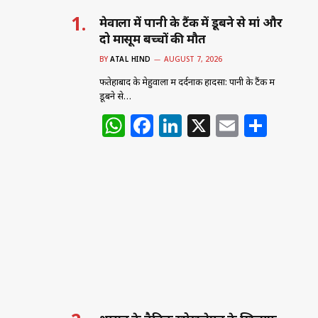
मेहुवाला में पानी के टैंक में डूबने से मां और
दो मासूम बच्चों की मौत
BY
ATAL HIND
AUGUST 7, 2026
फतेहाबाद के मेहुवाला में दर्दनाक हादसा: पानी के टैंक में
डूबने से…
W
F
Li
X
E
S
h
a
n
m
h
at
c
k
ai
ar
s
e
e
l
e
A
b
dI
p
o
n
p
o
k