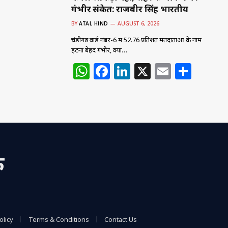
गंभीर संकेत: राजबीर सिंह भारतीय
BY
ATAL HIND
AUGUST 6, 2026
चंडीगढ़ वार्ड नंबर-6 में 52.76 प्रतिशत मतदाताओं के नाम
हटना बेहद गंभीर, क्या…
W
F
Li
X
E
S
h
a
n
m
h
at
c
k
ai
ar
s
e
e
l
e
A
b
dI
p
o
n
क
p
o
k
olicy
Terms & Conditions
Contact Us