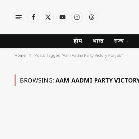
Facebook
X
YouTube
Instagram
Threads
(Twitter)
होम
भारत
राज्य
Home
Posts Tagged "Aam Aadmi Party Victory Punjab"
»
BROWSING:
AAM AADMI PARTY VICTOR