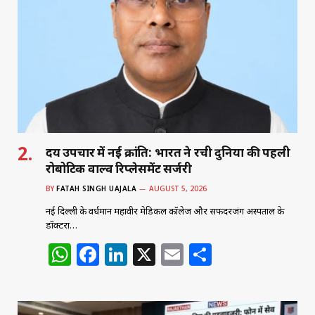
A
b
dI
p
o
n
p
o
k
हृदय उपचार में नई क्रांति: भारत ने रची दुनिया की पहली
रोबोटिक वाल्व रिप्लेसमेंट सर्जरी
BY
FATAH SINGH UAJALA
AUGUST 5, 2026
नई दिल्ली के वर्धमान महावीर मेडिकल कॉलेज और सफदरजंग अस्पताल के
डॉक्टरों…
W
F
Li
X
E
S
h
a
n
m
h
at
c
k
ai
ar