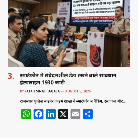
s
e
e
l
e
A
b
dI
p
o
n
p
o
k
स्मार्टफोन में संवेदनशील डेटा रखने वाले सावधान,
हेल्पलाइन 1930 जारी
BY
FATAH SINGH UAJALA
AUGUST 5, 2026
राजस्थान पुलिस साइबर क्राइम शाखा ने स्मार्टफोन में बैंकिंग, दस्तावेज और…
W
F
Li
X
E
S
h
a
n
m
h
at
c
k
ai
ar