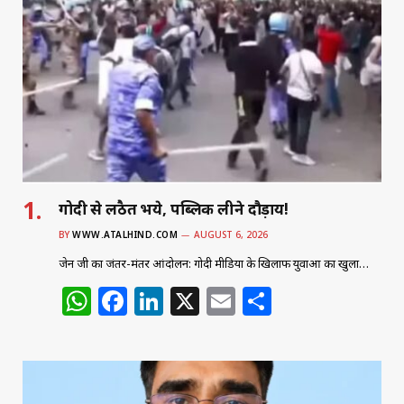
गोदी से लठैत भये, पब्लिक लीने दौड़ाय!
BY
WWW.ATALHIND.COM
AUGUST 6, 2026
जेन जी का जंतर-मंतर आंदोलन: गोदी मीडिया के खिलाफ युवाओं का खुला…
W
F
Li
X
E
S
h
a
n
m
h
at
c
k
ai
ar
s
e
e
l
e