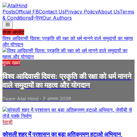
Posts
Official FB
Contact Us
Privacy Policy
About Us
Terms
& Conditions
ई-पेपर
Our Authors
ताज़ा अपडेट
विश्व आदिवासी दिवस: प्रकृति की रक्षा को धर्म मानने वाले समुदायों का महत्व
और योगदान
मुख्य खबर
विश्व आदिवासी दिवस: प्रकृति की रक्षा को धर्म मानने
वाले समुदायों का महत्व और योगदान
Team Atal Hind
·
7 अगस्त 2026
रेवाड़ी
कोसली शहर में प्रशासन का बड़ा अतिक्रमण हटाओ अभियान,