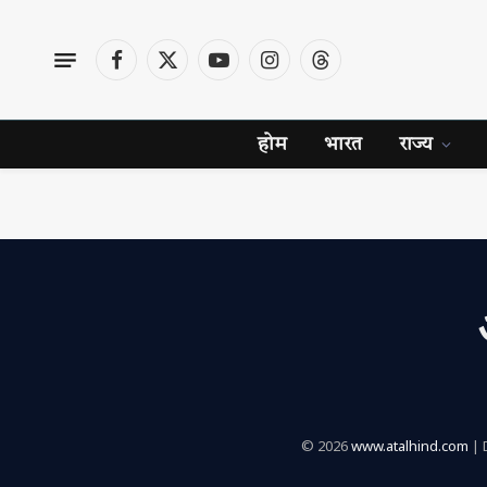
Facebook
X
YouTube
Instagram
Threads
(Twitter)
होम
भारत
राज्य
© 2026
www.atalhind.com
| 