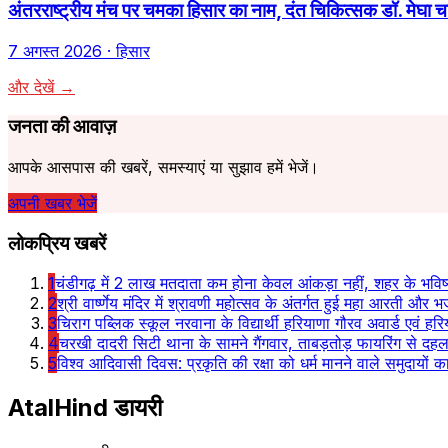
अंतरराष्ट्रीय मंच पर चमका हिसार का नाम, दंत चिकित्सक डॉ. मेघा च
7 अगस्त 2026
· हिसार
और देखें →
जनता की आवाज़
आपके आसपास की खबरें, समस्याएं या सुझाव हमें भेजें।
अपनी खबर भेजें
लोकप्रिय खबरें
1
चंडीगढ़ में 2 लाख मतदाता कम होना केवल आंकड़ा नहीं, शहर के भविष्
2
श्री वार्ष्णेय मंदिर में श्रावणी महोत्सव के अंतर्गत हुई महा आरती और भज
3
चिराग पब्लिक स्कूल नरवाना के विद्यार्थी हरियाणा गौरव अवार्ड एवं हरि
4
चरखी दादरी सिटी थाना के सामने गैंगवार, ताबड़तोड़ फायरिंग से दह
5
विश्व आदिवासी दिवस: प्रकृति की रक्षा को धर्म मानने वाले समुदायों
AtalHind
डायरी