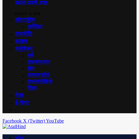
दहला दादरी शहर
AUGUST 6, 2026
अंतराष्ट्रीय
अमेरिका
राजनीति
क्राइम
मनोरंजन
धर्म
लाइफस्टाइल
खेल
वायरल फोटो
वायरल विडियो
शिक्षा
लेख
ई-पेपर
Facebook
X (Twitter)
YouTube
होम