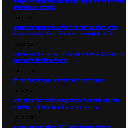
फेसबुक पर ‘रॉयल रिश्ते’ पेज बनाकर शादी के नाम पर ठगी फर्जी
कॉल सेंटर का भंडाफोड़
JUNE 12, 2026
अम्बाला के मुकंदमाजरा धनौरा में गंदे पानी का संकट, दूषित
पेयजल से ग्रामीण बीमार, विभाग पर लापरवाही के आरोप
JUNE 12, 2026
आदर्श स्कूल कैरू की अंडर-11 खो-खो टीम (गर्ल्स & बॉयज) का
राज्य स्तरीय प्रतियोगिता में चयन
AUGUST 1, 2026
तोशाम निवासी युवक अमनदीप गंभीर रूप से घायल
JULY 22, 2026
ऑल इंडिया किसान खेत मजदूर संगठन ने प्रधानमंत्री नरेंद्र मोदी
और शिक्षा मंत्री धर्मेंद्र प्रधान के फोटो का किया दहन
JULY 22, 2026
तोशाम हलके को सौगात: ₹40.5 करोड़ से सुधरेगी पेयजल