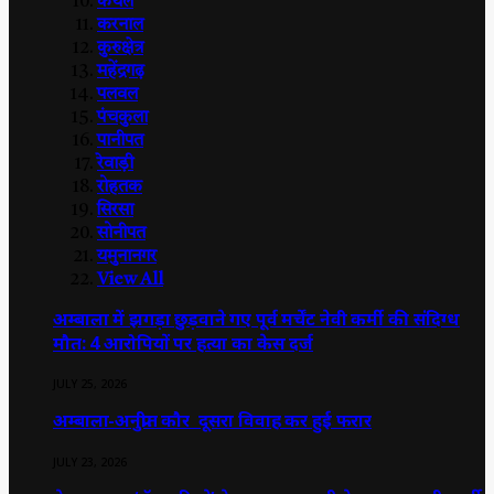
कैथल
करनाल
कुरुक्षेत्र
महेंद्रगढ़
पलवल
पंचकुला
पानीपत
रेवाड़ी
रोहतक
सिरसा
सोनीपत
यमुनानगर
View All
अम्बाला में झगड़ा छुड़वाने गए पूर्व मर्चेंट नेवी कर्मी की संदिग्ध
मौत: 4 आरोपियों पर हत्या का केस दर्ज
JULY 25, 2026
अम्बाला-अनुप्रीत कौर दूसरा विवाह कर हुई फरार
JULY 23, 2026