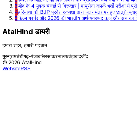
3
जींद के 4 युवक चेन्नई से गिरफ्तार | वायुसेना क्लर्क भर्ती परीक्षा 
4
हरियाणा की BJP प्रदेश अध्यक्षा द्वारा जंतर मंतर पर हुए छात्रों
5
फिल्म गवर्नर और 2026 की भारतीय अर्थव्यवस्था: कर्ज़ और सच का व
AtalHind
डायरी
हमारा शहर, हमारी पहचान
गुरुग्राम
चंडीगढ़-पंजाब
सिरसा
करनाल
फतेहाबाद
जींद
©
2026
AtalHind
Website
RSS