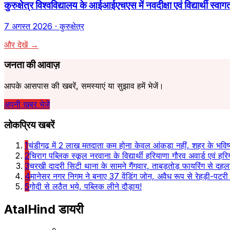
कुरुक्षेत्र विश्वविद्यालय के आईआईएचएस में नवदीक्षा एवं विद्यार्थ
7 अगस्त 2026
· कुरुक्षेत्र
और देखें →
जनता की आवाज़
आपके आसपास की खबरें, समस्याएं या सुझाव हमें भेजें।
अपनी खबर भेजें
लोकप्रिय खबरें
1
चंडीगढ़ में 2 लाख मतदाता कम होना केवल आंकड़ा नहीं, शहर के भविष्
2
चिराग पब्लिक स्कूल नरवाना के विद्यार्थी हरियाणा गौरव अवार्ड एवं हरि
3
चरखी दादरी सिटी थाना के सामने गैंगवार, ताबड़तोड़ फायरिंग से दह
4
मानेसर नगर निगम ने बनाए 37 वेंडिंग जोन, अवैध रूप से रेहड़ी-पटरी 
5
गोदी से लठैत भये, पब्लिक लीने दौड़ाय!
AtalHind
डायरी