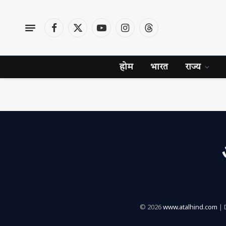
Facebook
X
YouTube
Instagram
Threads
(Twitter)
होम
भारत
राज्य
© 2026
www.atalhind.com
| 