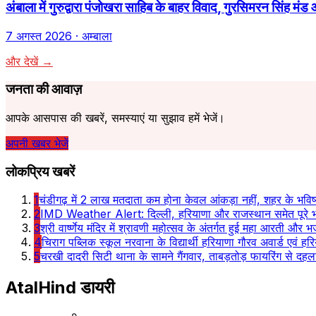
अंबाला में गुरुद्वारा पंजोखरा साहिब के बाहर विवाद, गुरसिमरन सिंह म
7 अगस्त 2026
· अम्बाला
और देखें →
जनता की आवाज़
आपके आसपास की खबरें, समस्याएं या सुझाव हमें भेजें।
अपनी खबर भेजें
लोकप्रिय खबरें
1
चंडीगढ़ में 2 लाख मतदाता कम होना केवल आंकड़ा नहीं, शहर के भविष्
2
IMD Weather Alert: दिल्ली, हरियाणा और राजस्थान समेत पूरे भा
3
श्री वार्ष्णेय मंदिर में श्रावणी महोत्सव के अंतर्गत हुई महा आरती और भज
4
चिराग पब्लिक स्कूल नरवाना के विद्यार्थी हरियाणा गौरव अवार्ड एवं हरि
5
चरखी दादरी सिटी थाना के सामने गैंगवार, ताबड़तोड़ फायरिंग से दह
AtalHind
डायरी