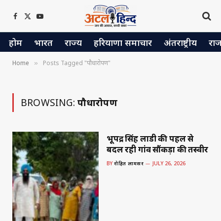
Facebook
X
YouTube
(Twitter)
होम
भारत
राज्य
हरियाणा समाचार
अंतराष्ट्रीय
रा
Home
Posts Tagged "पौधारोपण"
»
BROWSING:
पौधारोपण
भूपेंद्र सिंह लाडी की पहल से
बदल रही गांव सौंकड़ा की तस्वीर
BY
रोहित लामसर
JULY 26, 2026