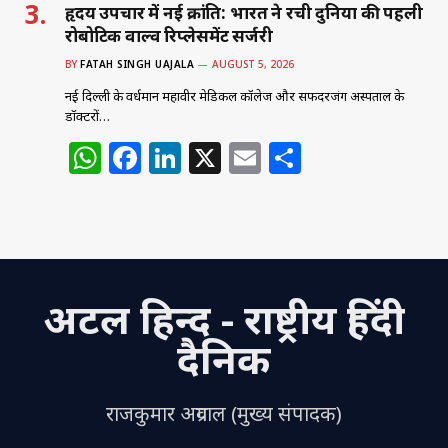
हृदय उपचार में नई क्रांति: भारत ने रची दुनिया की पहली
रोबोटिक वाल्व रिप्लेसमेंट सर्जरी
BY
FATAH SINGH UAJALA
AUGUST 5, 2026
नई दिल्ली के वर्धमान महावीर मेडिकल कॉलेज और सफदरजंग अस्पताल के
डॉक्टरों…
W
F
Li
X
E
S
h
a
n
m
h
at
c
k
ai
ar
s
e
e
l
e
A
b
dI
अटल हिन्द - राष्ट्रीय हिंदी
p
o
n
p
o
दैनिक
k
राजकुमार अग्रवाल (मुख्य संपादक)