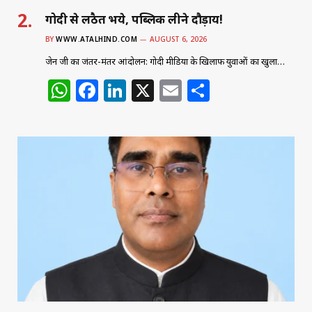
गोदी से लठैत भये, पब्लिक लीने दौड़ाय!
BY
WWW.ATALHIND.COM
AUGUST 6, 2026
जेन जी का जंतर-मंतर आंदोलन: गोदी मीडिया के खिलाफ युवाओं का खुला…
W
F
Li
X
E
S
h
a
n
m
h
at
c
k
ai
ar
s
e
e
l
e
A
b
dI
p
o
n
p
o
k