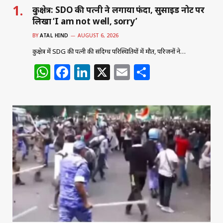
कुरुक्षेत्र: SDO की पत्नी ने लगाया फंदा, सुसाइड नोट पर
लिखा ‘I am not well, sorry’
BY
ATAL HIND
AUGUST 6, 2026
कुरुक्षेत्र में SDG की पत्नी की संदिग्ध परिस्थितियों में मौत, परिजनों ने…
W
F
Li
X
E
S
h
a
n
m
h
at
c
k
ai
ar
s
e
e
l
e
A
b
dI
p
o
n
p
o
k