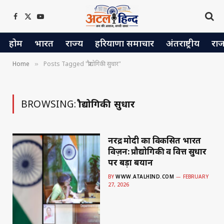
Facebook
X
YouTube
(Twitter)
होम
भारत
राज्य
हरियाणा समाचार
अंतराष्ट्रीय
रा
Home
Posts Tagged "प्रौद्योगिकी सुधार"
»
BROWSING:
प्रौद्योगिकी सुधार
नरेंद्र मोदी का विकसित भारत
विज़न: प्रौद्योगिकी व वित्त सुधार
पर बड़ा बयान
BY
WWW.ATALHIND.COM
FEBRUARY
27, 2026