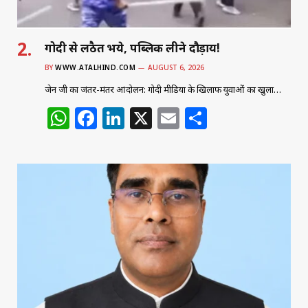
गोदी से लठैत भये, पब्लिक लीने दौड़ाय!
BY
WWW.ATALHIND.COM
AUGUST 6, 2026
जेन जी का जंतर-मंतर आंदोलन: गोदी मीडिया के खिलाफ युवाओं का खुला…
W
F
Li
X
E
S
h
a
n
m
h
at
c
k
ai
ar
s
e
e
l
e
A
b
dI
p
o
n
p
o
k