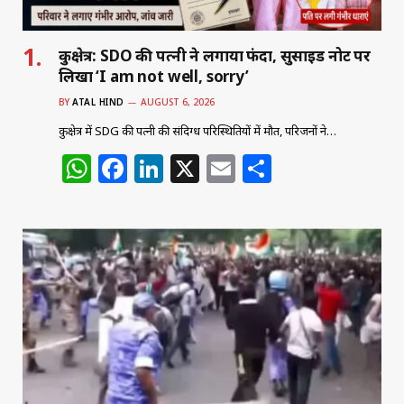
कुरुक्षेत्र: SDO की पत्नी ने लगाया फंदा, सुसाइड नोट पर
लिखा ‘I am not well, sorry’
BY
ATAL HIND
AUGUST 6, 2026
कुरुक्षेत्र में SDG की पत्नी की संदिग्ध परिस्थितियों में मौत, परिजनों ने…
W
F
Li
X
E
S
h
a
n
m
h
at
c
k
ai
ar
s
e
e
l
e
A
b
dI
p
o
n
p
o
k