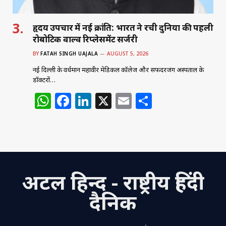
हृदय उपचार में नई क्रांति: भारत ने रची दुनिया की पहली
रोबोटिक वाल्व रिप्लेसमेंट सर्जरी
BY
FATAH SINGH UAJALA
AUGUST 5, 2026
नई दिल्ली के वर्धमान महावीर मेडिकल कॉलेज और सफदरजंग अस्पताल के
डॉक्टरों…
W
F
Li
X
E
S
h
a
n
m
h
at
c
k
ai
ar
s
e
e
l
e
A
b
dI
अटल हिन्द - राष्ट्रीय हिंदी
p
o
n
p
o
दैनिक
k