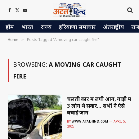
Facebook
X
YouTube
(Twitter)
होम
भारत
राज्य
हरियाणा समाचार
अंतराष्ट्रीय
रा
Home
Posts Tagged "A moving car caught fire"
»
BROWSING:
A MOVING CAR CAUGHT
FIRE
चलती कार में लगी आग, गाड़ी में
3 लोग थे सवार… सभी ने ऐसे
बचाई जान
BY
WWW.ATALHIND.COM
APRIL 5,
2025