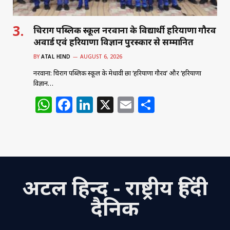
चिराग पब्लिक स्कूल नरवाना के विद्यार्थी हरियाणा गौरव
अवार्ड एवं हरियाणा विज्ञान पुरस्कार से सम्मानित
BY
ATAL HIND
AUGUST 6, 2026
नरवाना: चिराग पब्लिक स्कूल के मेधावी छात्र ‘हरियाणा गौरव’ और ‘हरियाणा
विज्ञान…
W
F
Li
X
E
S
h
a
n
m
h
at
c
k
ai
ar
s
e
e
l
e
A
b
dI
अटल हिन्द - राष्ट्रीय हिंदी
p
o
n
p
o
दैनिक
k