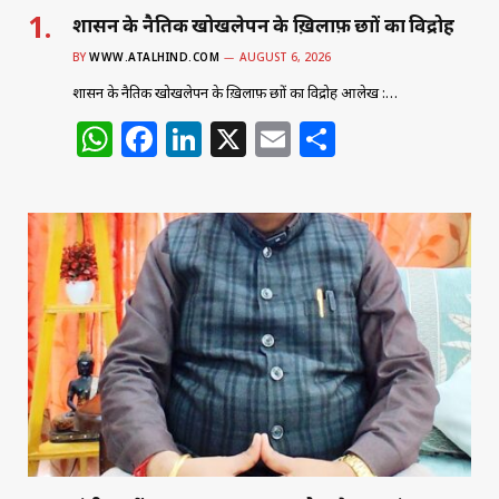
शासन के नैतिक खोखलेपन के ख़िलाफ़ छात्रों का विद्रोह
BY
WWW.ATALHIND.COM
AUGUST 6, 2026
शासन के नैतिक खोखलेपन के ख़िलाफ़ छात्रों का विद्रोह आलेख :…
W
F
Li
X
E
S
h
a
n
m
h
at
c
k
ai
ar
s
e
e
l
e
A
b
dI
p
o
n
p
o
k