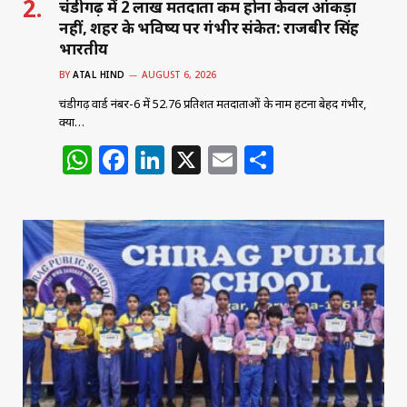
चंडीगढ़ में 2 लाख मतदाता कम होना केवल आंकड़ा
नहीं, शहर के भविष्य पर गंभीर संकेत: राजबीर सिंह
भारतीय
BY
ATAL HIND
AUGUST 6, 2026
चंडीगढ़ वार्ड नंबर-6 में 52.76 प्रतिशत मतदाताओं के नाम हटना बेहद गंभीर,
क्या…
W
F
Li
X
E
S
h
a
n
m
h
at
c
k
ai
ar
s
e
e
l
e
A
b
dI
p
o
n
p
o
k