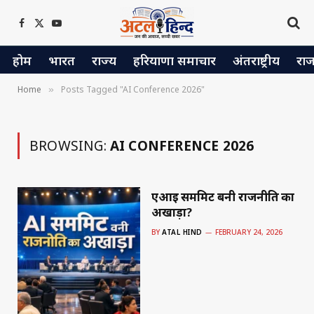
Facebook
X
YouTube
(Twitter)
होम
भारत
राज्य
हरियाणा समाचार
अंतराष्ट्रीय
रा
Home
Posts Tagged "AI Conference 2026"
»
BROWSING:
AI CONFERENCE 2026
एआई सममिट बनी राजनीति का
अखाड़ा?
BY
ATAL HIND
FEBRUARY 24, 2026