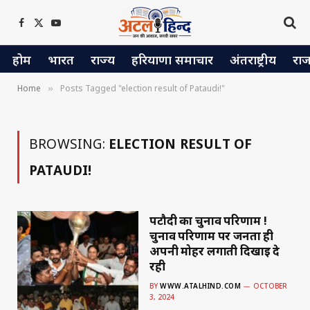
Facebook
X
YouTube
(Twitter)
होम
भारत
राज्य
हरियाणा समाचार
अंतराष्ट्रीय
रा
Home
Posts Tagged "election result of Pataudi!"
»
BROWSING:
ELECTION RESULT OF
PATAUDI!
पटौदी का चुनाव परिणाम !
चुनाव परिणाम पर जनता ही
अपनी मोहर लगाती दिखाई दे
रही
BY
WWW.ATALHIND.COM
OCTOBER
3, 2024