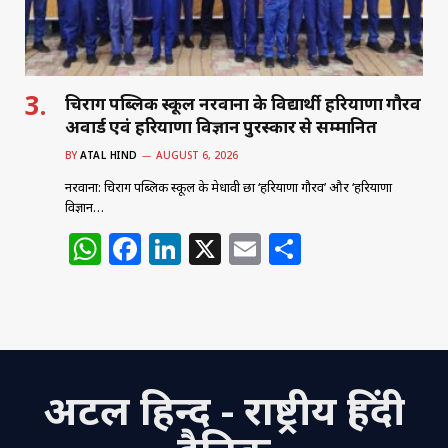
चिराग पब्लिक स्कूल नरवाना के विद्यार्थी हरियाणा गौरव
अवार्ड एवं हरियाणा विज्ञान पुरस्कार से सम्मानित
BY
ATAL HIND
AUGUST 6, 2026
नरवाना: चिराग पब्लिक स्कूल के मेधावी छात्र ‘हरियाणा गौरव’ और ‘हरियाणा
विज्ञान…
W
F
Li
X
E
S
h
a
n
m
h
at
c
k
ai
ar
s
e
e
l
e
A
b
dI
अटल हिन्द - राष्ट्रीय हिंदी
p
o
n
p
o