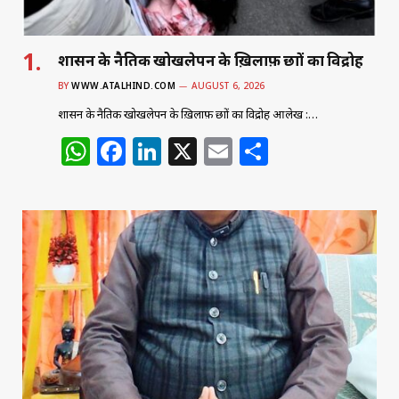
शासन के नैतिक खोखलेपन के ख़िलाफ़ छात्रों का विद्रोह
BY
WWW.ATALHIND.COM
AUGUST 6, 2026
शासन के नैतिक खोखलेपन के ख़िलाफ़ छात्रों का विद्रोह आलेख :…
W
F
Li
X
E
S
h
a
n
m
h
at
c
k
ai
ar
s
e
e
l
e
A
b
dI
p
o
n
p
o
k