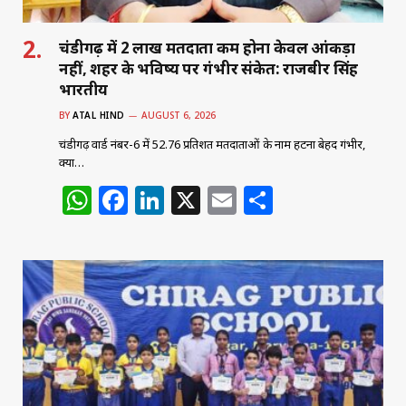
चंडीगढ़ में 2 लाख मतदाता कम होना केवल आंकड़ा
नहीं, शहर के भविष्य पर गंभीर संकेत: राजबीर सिंह
भारतीय
BY
ATAL HIND
AUGUST 6, 2026
चंडीगढ़ वार्ड नंबर-6 में 52.76 प्रतिशत मतदाताओं के नाम हटना बेहद गंभीर,
क्या…
W
F
Li
X
E
S
h
a
n
m
h
at
c
k
ai
ar
s
e
e
l
e
A
b
dI
p
o
n
p
o
k