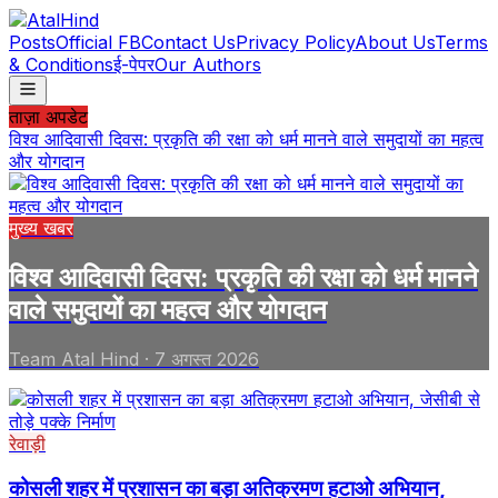
Posts
Official FB
Contact Us
Privacy Policy
About Us
Terms
& Conditions
ई-पेपर
Our Authors
ताज़ा अपडेट
विश्व आदिवासी दिवस: प्रकृति की रक्षा को धर्म मानने वाले समुदायों का महत्व
और योगदान
मुख्य खबर
विश्व आदिवासी दिवस: प्रकृति की रक्षा को धर्म मानने
वाले समुदायों का महत्व और योगदान
Team Atal Hind
·
7 अगस्त 2026
रेवाड़ी
कोसली शहर में प्रशासन का बड़ा अतिक्रमण हटाओ अभियान,