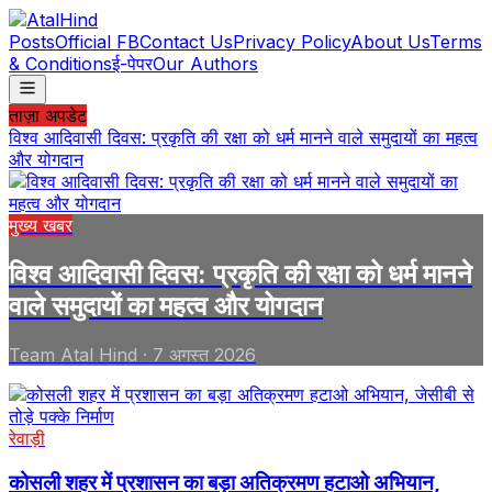
Posts
Official FB
Contact Us
Privacy Policy
About Us
Terms
& Conditions
ई-पेपर
Our Authors
ताज़ा अपडेट
विश्व आदिवासी दिवस: प्रकृति की रक्षा को धर्म मानने वाले समुदायों का महत्व
और योगदान
मुख्य खबर
विश्व आदिवासी दिवस: प्रकृति की रक्षा को धर्म मानने
वाले समुदायों का महत्व और योगदान
Team Atal Hind
·
7 अगस्त 2026
रेवाड़ी
कोसली शहर में प्रशासन का बड़ा अतिक्रमण हटाओ अभियान,