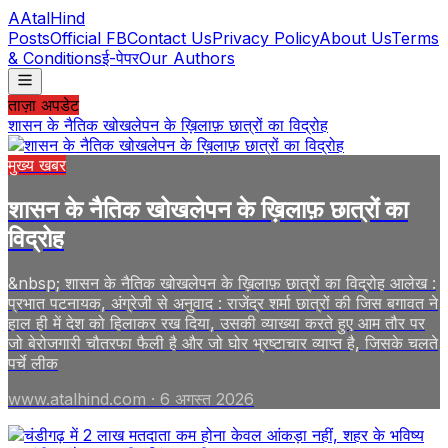
A
AtalHind
Posts
Official FB
Contact Us
Privacy Policy
About Us
Terms
& Conditions
ई-पेपर
Our Authors
ताज़ा अपडेट
शासन के नैतिक खोखलेपन के ख़िलाफ़ छात्रों का विद्रोह
मुख्य खबर
शासन के नैतिक खोखलेपन के ख़िलाफ़ छात्रों का
विद्रोह
&nbsp; शासन के नैतिक खोखलेपन के ख़िलाफ़ छात्रों का विद्रोह आलेख :
प्रभात पटनायक, अंग्रेजी से अनुवाद : राजेंद्र शर्मा छात्रों की जिस बगावत ने
हाल ही में देश को हिलाकर रख दिया, उसकी व्याख्या करते हुए आम तौर पर
जो बेरोजगारी चौतरफा फैली है और जो घोर भ्रष्टाचार व्याप्त है, जिसके चलते
पर्चे लीक
www.atalhind.com
·
6 अगस्त 2026