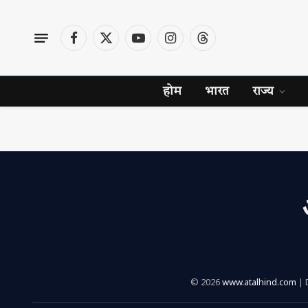
Facebook
X
YouTube
Instagram
Threads
(Twitter)
होम
भारत
राज्य
© 2026
www.atalhind.com
| 