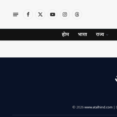
Facebook
X
YouTube
Instagram
Threads
(Twitter)
होम
भारत
राज्य
© 2026
www.atalhind.com
| 