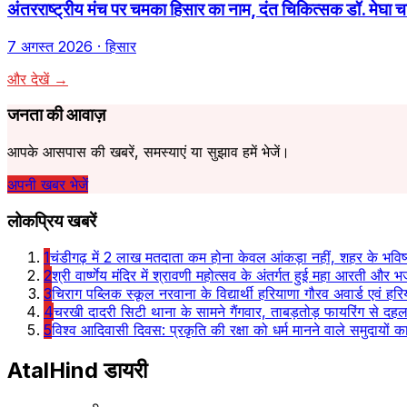
अंतरराष्ट्रीय मंच पर चमका हिसार का नाम, दंत चिकित्सक डॉ. मेघा च
7 अगस्त 2026
· हिसार
और देखें →
जनता की आवाज़
आपके आसपास की खबरें, समस्याएं या सुझाव हमें भेजें।
अपनी खबर भेजें
लोकप्रिय खबरें
1
चंडीगढ़ में 2 लाख मतदाता कम होना केवल आंकड़ा नहीं, शहर के भविष्
2
श्री वार्ष्णेय मंदिर में श्रावणी महोत्सव के अंतर्गत हुई महा आरती और भज
3
चिराग पब्लिक स्कूल नरवाना के विद्यार्थी हरियाणा गौरव अवार्ड एवं हरि
4
चरखी दादरी सिटी थाना के सामने गैंगवार, ताबड़तोड़ फायरिंग से दह
5
विश्व आदिवासी दिवस: प्रकृति की रक्षा को धर्म मानने वाले समुदायों
AtalHind
डायरी