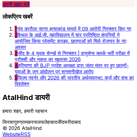
अपनी खबर भेजें
लोकप्रिय खबरें
1
गांव कारौला सागर हत्याकांड मामले में 09 आरोपी गिरफ्तार किए गए
2
कैथल के आई.जी. महाविद्यालय में चार प्रतिष्ठित कंपनियों ने
आयोजित किया प्लेसमेंट ड्राइव, छात्राओं को मिले रोजगार के नए
अवसर
3
जींद के 4 युवक चेन्नई से गिरफ्तार | वायुसेना क्लर्क भर्ती परीक्षा में
प्रॉक्सी और नकल का खुलासा 2026
4
हरियाणा की BJP प्रदेश अध्यक्षा द्वारा जंतर मंतर पर हुए छात्रों-
युवाओं के जन आंदोलन पर सनसनीखेज आरोप
5
फिल्म गवर्नर और 2026 की भारतीय अर्थव्यवस्था: कर्ज़ और सच का
विश्लेषण
AtalHind
डायरी
हमारा शहर, हमारी पहचान
सिरसा
गुरुग्राम
करनाल
फतेहाबाद
जींद
फरीदाबाद
©
2026
AtalHind
Website
RSS