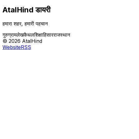
AtalHind
डायरी
हमारा शहर, हमारी पहचान
गुरुग्राम
लेख
कैथल
शिक्षा
हिसार
राजस्थान
©
2026
AtalHind
Website
RSS