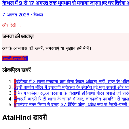
कैथल में 9 से 17 अगस्त तक धूमधाम से मनाया जाएगा हर घर तिरंगा अभ
7 अगस्त 2026
· कैथल
और देखें →
जनता की आवाज़
आपके आसपास की खबरें, समस्याएं या सुझाव हमें भेजें।
अपनी खबर भेजें
लोकप्रिय खबरें
1
चंडीगढ़ में 2 लाख मतदाता कम होना केवल आंकड़ा नहीं, शहर के भविष्
2
श्री वार्ष्णेय मंदिर में श्रावणी महोत्सव के अंतर्गत हुई महा आरती और भज
3
चिराग पब्लिक स्कूल नरवाना के विद्यार्थी हरियाणा गौरव अवार्ड एवं हरि
4
चरखी दादरी सिटी थाना के सामने गैंगवार, ताबड़तोड़ फायरिंग से दह
5
मानेसर नगर निगम ने बनाए 37 वेंडिंग जोन, अवैध रूप से रेहड़ी-पटरी 
AtalHind
डायरी